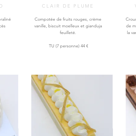
D
CLAIR DE PLUME
raliné
Compotée de fruits rouges, crème
Crous
cès
vanille, biscuit moelleux et gianduja
de m
feuilleté.
la v
TU (7 personne) 44 €