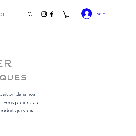
Se connecter
CT
ER
iques
osition dans nos
i vous pourrez au
produit qui vous