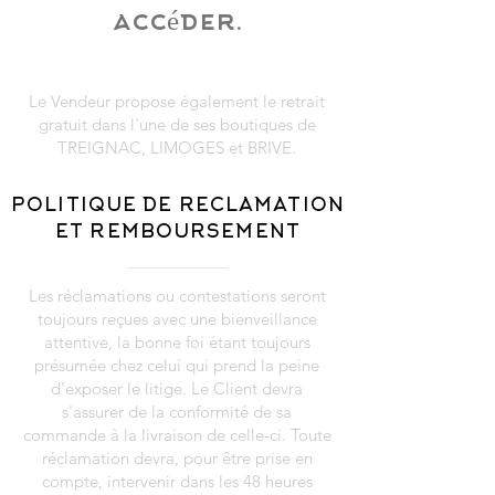
accéder.
Le Vendeur propose également le retrait
gratuit dans l'une de ses boutiques de
TREIGNAC, LIMOGES et BRIVE.
POLITIQUE DE RECLAMATION
ET REMBOURSEMENT
Les réclamations ou contestations seront
toujours reçues avec une bienveillance
attentive, la bonne foi étant toujours
présumée chez celui qui prend la peine
d’exposer le litige. Le Client devra
s'assurer de la conformité de sa
commande à la livraison de celle-ci. Toute
réclamation devra, pour être prise en
compte, intervenir dans les 48 heures