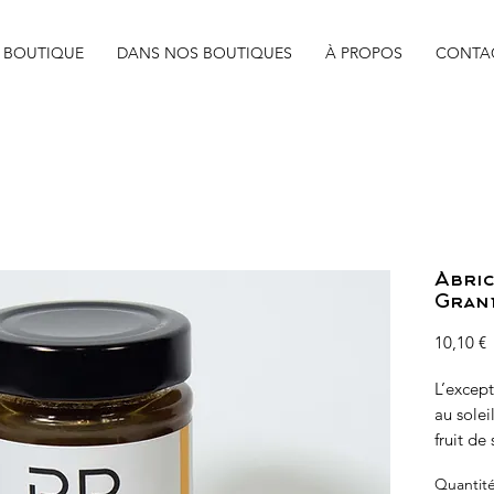
BOUTIQUE
DANS NOS BOUTIQUES
À PROPOS
CONTA
Abric
Gran
P
10,10 €
L’except
au solei
fruit de
sublimes
Quantit
merveill