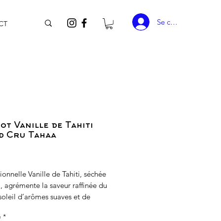
Se connecter
CT
ot Vanille de Tahiti
d Cru Tahaa
rix
ionnelle Vanille de Tahiti, séchée
l, agrémente la saveur raffinée du
 soleil d’arômes suaves et de
 notes florales. Une pure
é
*
e!