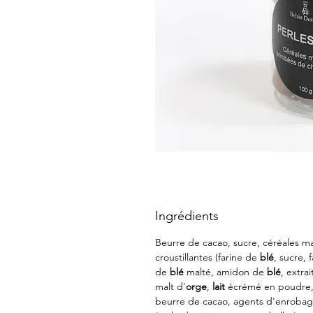
Ingrédients
Beurre de cacao, sucre, céréales m
croustillantes (farine de
blé
, sucre, 
de
blé
malté, amidon de
blé
, extrai
malt d'
orge
,
lait
écrémé en poudre, 
beurre de cacao, agents d'enroba