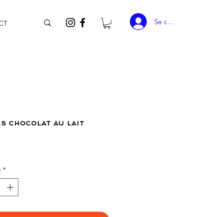
Se connecter
CT
s chocolat au lait
rix
é
*