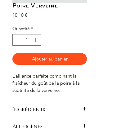
Poire Verveine
Prix
10,10 €
Quantité
*
Ajouter au panier
L’alliance parfaite combinant la
fraîcheur du goût de la poire à la
subtilité de la verveine.
Ingrédients
Poire Williams 62%, sucre, jus de
Allergènes
citron, gélifiant: pectine de fruits, jus
de jeunes pousses d épinards, extrait
Fabriqué dans un atelier qui utilise