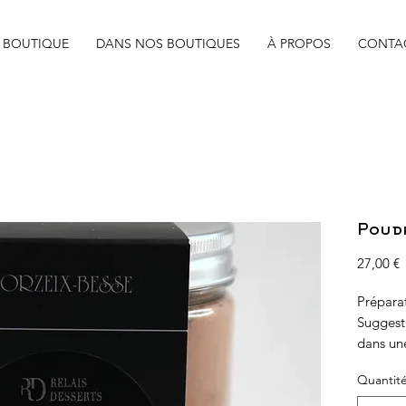
BOUTIQUE
DANS NOS BOUTIQUES
À PROPOS
CONTA
Poud
P
27,00 €
Préparat
Suggesti
dans une
de vanil
Quantit
du feu 
chocolat