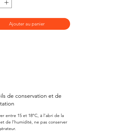
a casserole sur le feu très doux,
remuant, ajouter de l'eau jusqu'à
la fluidité souhaitez. Pour rendre
Ajouter au panier
lus onctueux, ajoutez une cuillère
 de crème épaisse ou de crème
 et fouetter.
ls de conservation et de
tation
r entre 15 et 18°C, à l’abri de la
 et de l’humidité, ne pas conserver
gérateur.