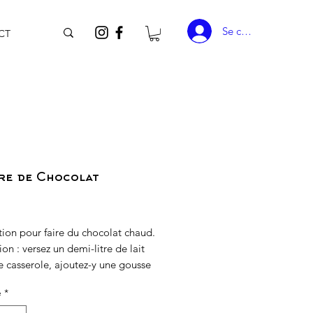
Se connecter
CT
re de Chocolat
rix
ion pour faire du chocolat chaud.
on : versez un demi-litre de lait
 casserole, ajoutez-y une gousse
le fendue et porter à ébullition. Or
é
*
ajoutez 100 g de poudre de
 jusqu'à leur font complète.