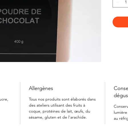
Porter l
tout en 
obtenir 
encore p
à soupe
chantilly
Allergènes
Consei
dégus
ucre,
Tous nos produits sont élaborés dans
des ateliers utilisant des fruits à
Conserve
coque, protéines de lait, œufs, du
lumière
sésame, gluten et de l'arachide.
au réfri