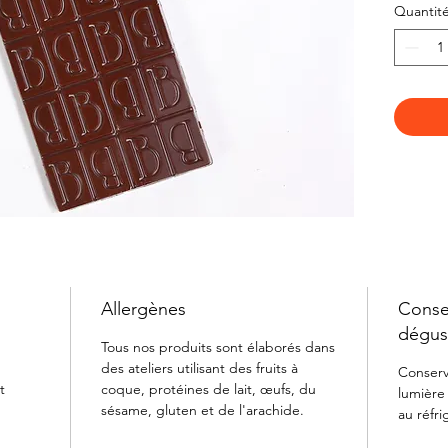
Quantit
subtile
Allergènes
Consei
dégus
,
Tous nos produits sont élaborés dans
des ateliers utilisant des fruits à
Conserve
t
coque, protéines de lait, œufs, du
lumière
sésame, gluten et de l'arachide.
au réfri