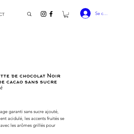
Se connecter
CT
tte de chocolat Noir
e cacao sans sucre
é
rix
age garanti sans sucre ajouté,
nt acidulé, les accents fruités se
avec les arômes grillés pour
 s'exprimer une douce amertume