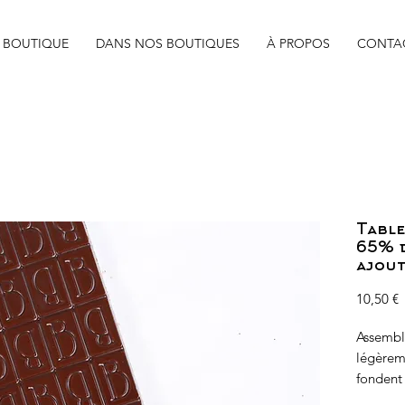
BOUTIQUE
DANS NOS BOUTIQUES
À PROPOS
CONTA
Table
65% d
ajout
P
10,50 €
Assembl
légèreme
fondent 
laisser