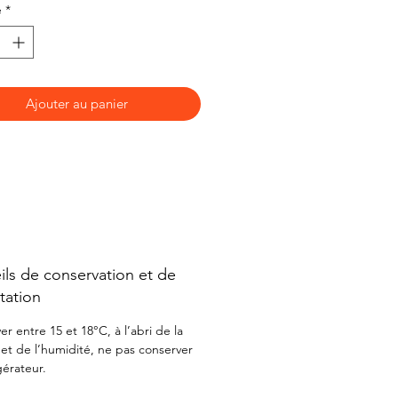
é
*
ment boisée.
Ajouter au panier
ls de conservation et de
tation
r entre 15 et 18°C, à l’abri de la
 et de l’humidité, ne pas conserver
gérateur.